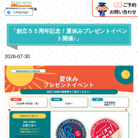
Language
English
한국어
简体中文
繁體中文
ไทย
「創立５５周年記念！夏休みプレゼントイベン
ト開催♪」
2026-07-30