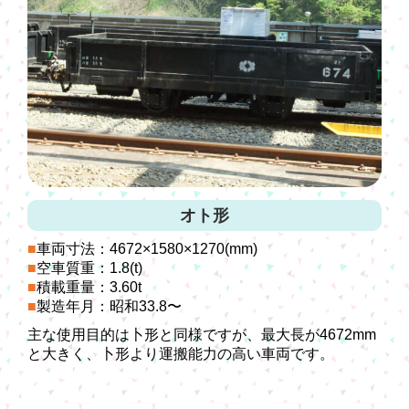
オト形
車両寸法：4672×1580×1270(mm)
空車質重：1.8(t)
積載重量：3.60t
製造年月：昭和33.8〜
主な使用目的は卜形と同様ですが、最大長が4672mm
と大きく、卜形より運搬能力の高い車両です。