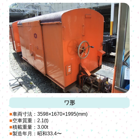
ワ形
車両寸法：3598×1670×1995(mm)
空車質重：2.1(t)
積載重量：3.00t
製造年月：昭和33.4〜