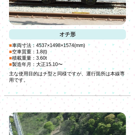
オチ形
車両寸法：4537×1498×1574(mm)
空車質重：1.8(t)
積載重量：3.60t
製造年月：大正15.10〜
主な使用目的はチ型と同様ですが、運行箇所は本線専
用です。