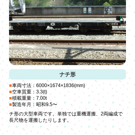
ナチ形
車両寸法：6000×1674×1836(mm)
空車質重：3.3(t)
積載重量：7.00t
製造年月：昭和9.5〜
チ形の大型車両です。単独では重機運搬、2両編成で
長尺物を運搬したりします。