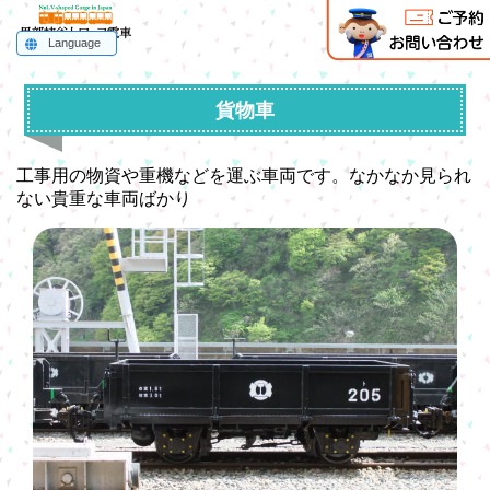
Language
English
한국어
简体中文
繁體中文
ไทย
貨物車
工事用の物資や重機などを運ぶ車両です。なかなか見られ
ない貴重な車両ばかり