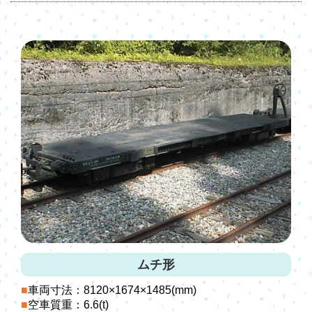
ムチ形
車両寸法：8120×1674×1485(mm)
空車質重：6.6(t)