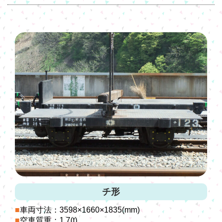
チ形
車両寸法：3598×1660×1835(mm)
空車質重：1.7(t)