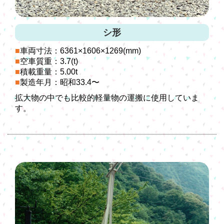
シ形
車両寸法：6361×1606×1269(mm)
空車質重：3.7(t)
積載重量：5.00t
製造年月：昭和33.4〜
拡大物の中でも比較的軽量物の運搬に使用していま
す。