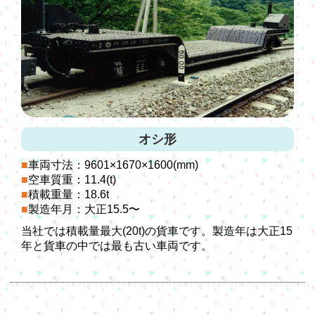
オシ形
車両寸法：9601×1670×1600(mm)
空車質重：11.4(t)
積載重量：18.6t
製造年月：大正15.5〜
当社では積載量最大(20t)の貨車です。製造年は大正15
年と貨車の中では最も古い車両です。