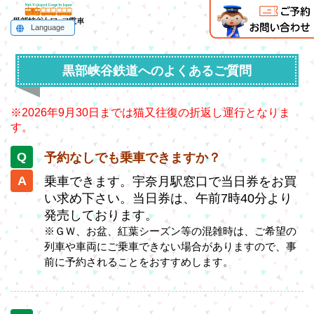
Language
English
한국어
简体中文
繁體中文
ไทย
黒部峡谷鉄道へのよくあるご質問
※2026年9月30日までは猫又往復の折返し運行となりま
す。
予約なしでも乗車できますか？
乗車できます。宇奈月駅窓口で当日券をお買
い求め下さい。当日券は、午前7時40分より
発売しております。
※ＧＷ、お盆、紅葉シーズン等の混雑時は、ご希望の
列車や車両にご乗車できない場合がありますので、事
前に予約されることをおすすめします。