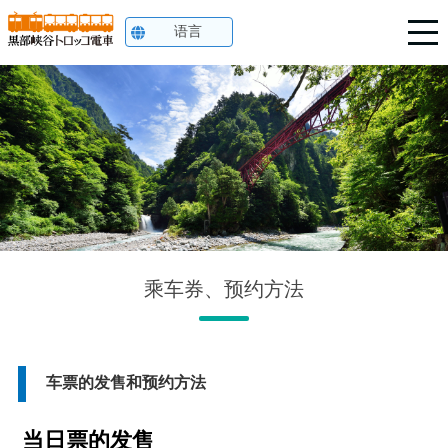
语言
沿线向导
时刻表·票价
访问
乘车方法
简介影片
乘车券、预约方法
请按此进行网上予约
黑部峡谷语音指导应用程序
车票的发售和预约方法
当日票的发售