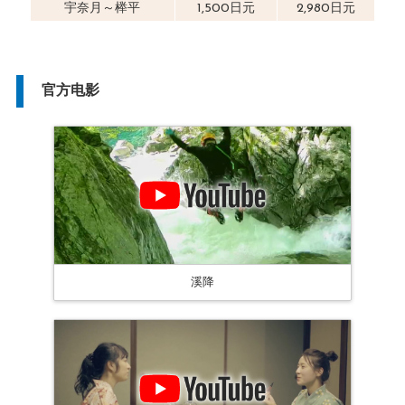
宇奈月～榉平
1,500日元
2,980日元
官方电影
溪降