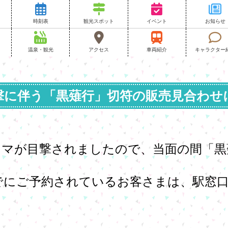
法
時刻表
観光スポット
イベント
お知らせ
温泉・観光
アクセス
車両紹介
キャラクター
撃に伴う「黒薙行」切符の販売見合わせ
クマが目撃されましたので、当面の間
「黒
でにご予約されているお客さまは、駅窓