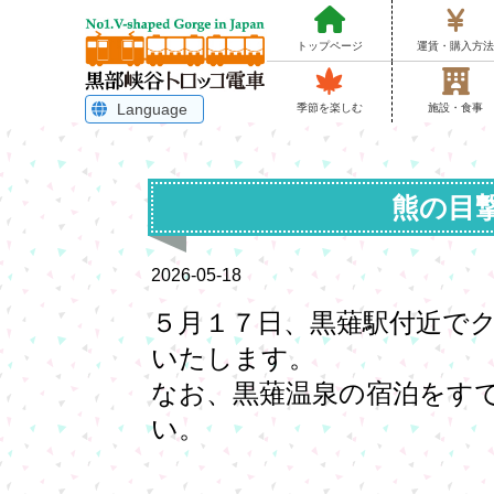
トップページ
運賃・購入方
Language
季節を楽しむ
施設・食事
English
한국어
简体中文
繁體中文
ไทย
熊の目
2026-05-18
５月１７日、黒薙駅付近で
いたします。
なお、黒薙温泉の宿泊をす
い。