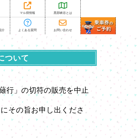
マル得情報
黒部峡谷とは
紹介
よくある質問
お問い合わせ
について
薙行」の切符の販売を中止
口にその旨お申
し出くださ