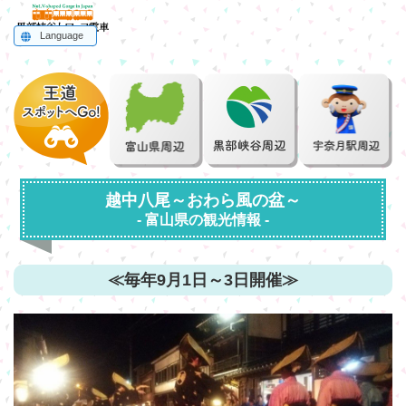
Language
English
한국어
简体中文
繁體中文
ไทย
越中八尾～おわら風の盆～
- 富山県の観光情報 -
≪毎年9月1日～3日開催≫