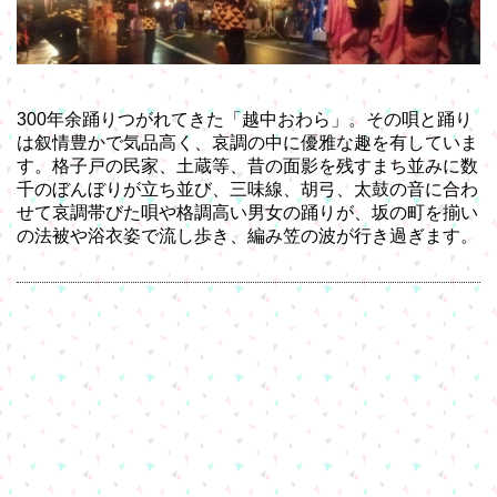
300年余踊りつがれてきた「越中おわら」。その唄と踊り
は叙情豊かで気品高く、哀調の中に優雅な趣を有していま
す。格子戸の民家、土蔵等、昔の面影を残すまち並みに数
千のぼんぼりが立ち並び、三味線、胡弓、太鼓の音に合わ
せて哀調帯びた唄や格調高い男女の踊りが、坂の町を揃い
の法被や浴衣姿で流し歩き、編み笠の波が行き過ぎます。